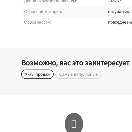
Длина окружности шеи, см:
~45-57
Основной материал:
натуральная
Особенности:
повседневны
Возможно, вас это заинтересует
Хиты продаж
Самые популярные