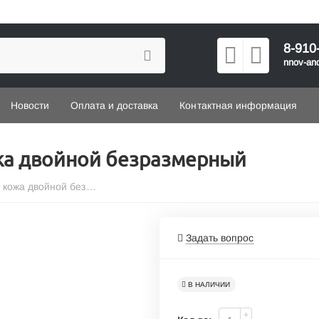
8-910
nnov-an
Новости
Оплата и доставка
Контактная информация
жа двойной безразмерный
(мод.301) ошейник №30 кожа двойной безразмерный
Задать вопрос
В НАЛИЧИИ
+