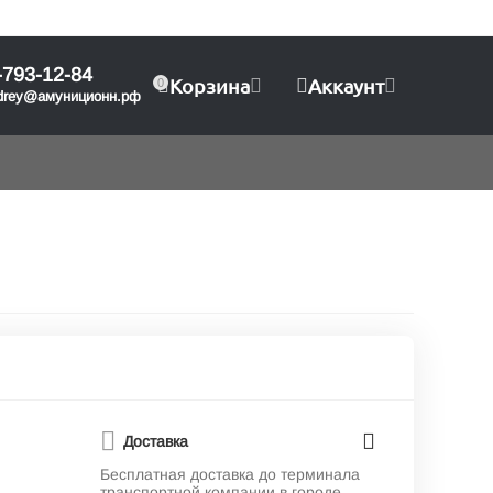
-793-12-84
Корзина
Аккаунт
0
drey@амуниционн.рф
Доставка
Бесплатная доставка до терминала
транспортной компании в городе